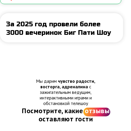
Мы дарим
чувство радости,
восторга, адреналина
с
зажигательным ведущим,
Проведем игру там, где вам удобно.
интерактивными играми и
Ресторан, загородный дом, дача, ваша
обстановкой телешоу
квартира, любая площадка в городе
Посмотрите, какие
отзывы
оставляют гости
Оставьте телефон и наш менеджер
рассчитает стоимость такой шоу-игры