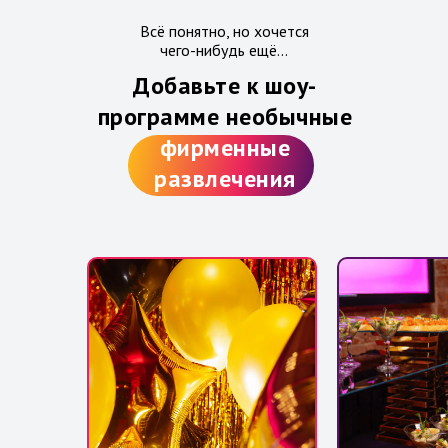
Всё понятно, но хочется
чего-нибудь ещё...
Добавьте к шоу-
программе необычные
фирменные
развлечения
Наш рейтинг в Яндекс Картах:
5.0
За 2025 год провели более
3000 вечеринок Биг Пати Шоу